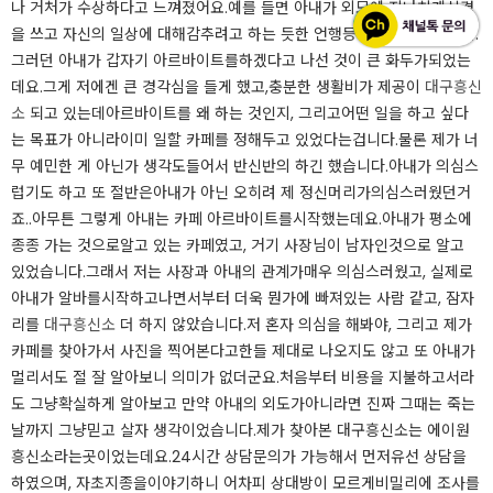
나 거처가 수상하다고 느껴졌어요.​예를 들면 아내가 외모에 지나치게신경
을 쓰고 자신의 일상에 대해감추려고 하는 듯한 언행등이 바로그렇습니다.​
그러던 아내가 갑자기 아르바이트를하겠다고 나선 것이 큰 화두가되었는
데요.​그게 저에겐 큰 경각심을 들게 했고,충분한 생활비가 제공이
대구흥신
소
되고 있는데아르바이트를 왜 하는 것인지, 그리고어떤 일을 하고 싶다
는 목표가 아니라이미 일할 카페를 정해두고 있었다는겁니다.​물론 제가 너
무 예민한 게 아닌가 생각도들어서 반신반의 하긴 했습니다.​아내가 의심스
럽기도 하고 또 절반은아내가 아닌 오히려 제 정신머리가의심스러웠던거
죠..​아무튼 그렇게 아내는 카페 아르바이트를시작했는데요.​아내가 평소에
종종 가는 것으로알고 있는 카페였고, 거기 사장님이 남자인것으로 알고
있었습니다.​그래서 저는 사장과 아내의 관계가매우 의심스러웠고, 실제로
아내가 알바를시작하고나면서부터 더욱 뭔가에 빠져있는 사람 같고, 잠자
리를
대구흥신소
더 하지 않았습니다.​저 혼자 의심을 해봐야, 그리고 제가
카페를 찾아가서 사진을 찍어본다고한들 제대로 나오지도 않고 또 아내가
멀리서도 절 잘 알아보니 의미가 없더군요.​처음부터 비용을 지불하고서라
도 그냥확실하게 알아보고 만약 아내의 외도가아니라면 진짜 그때는 죽는
날까지 그냥믿고 살자 생각이었습니다.​제가 찾아본 대구흥신소는 에이원
흥신소라는곳이었는데요.​24시간 상담문의가 가능해서 먼저유선 상담을
하였으며, 자초지종을이야기하니 어차피 상대방이 모르게비밀리에 조사를