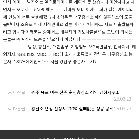
면서 이미 그 남자와는 앞으로의미래를 계획한 듯 했습니다.​미안하다고 하
면서도 오로지 그남자밖에모르는 아내를 보니 이제는 화가 나는 게아니라
제 인생이 너무 불쌍해졌습니다.​아무튼 대구흥신소 에이원흥신소의 도움
을받아서 소송도 이제 시작인데요.​얼른 빠르게 처리하고 저도 새출발을하
려고 합니다.​여러분들 중에서도 배우자의 외도나불륜으로 고민이 되시는
분들은 꼭여기서 도움을 받으시기 바랍니다.​​​---------------------
----------탐정, 흥신소, 개인업무, 기업업무, VIP특별업무, 전국지사, 해
외지사, SBS, KBS, MBC, JTBC에 소개​​서울특별시 강남구
대구흥신소
봉
은사로 317-에이원-주소: 서울 강남구 봉은사로 317​
이전글
광주 목포 여수 전주 순천흥신소 정암 탐정사무소
25.03.23
25.03.23
다음글
흥신소 탐정 선정시 100% 실패없는 성공 공식