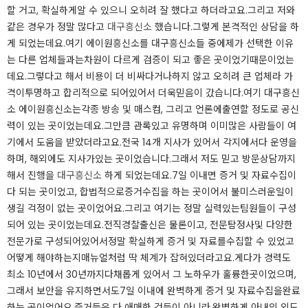
할 거고, 확실하게알 수 있으니 오히려 잘 했다고 하더라고요.​그리고 저와
같은 경우가 정말 많다고
대구흥신소
했습니다.​그렇게 본격적인 상담을 하
게 되었는데요.​여기 에이원흥신소를 대구흥신소들 중에제가 선택한 이유
는 다른 업체들과는차원이 다르게 검증이 되고 좋은 곳이었기때문이었는
데요.​그렇다고 해서 비용이 더 비싸다거나하지 않고 오히려 큰 업체라 가
격이투명하고 합리적으로 되어있어서 더욱믿음이 갔습니다.​여기 대구흥신
소 에이원흥신소는각종 방송 및 매스컴, 그리고 언론에출연할 정도로 공신
력이 있는 곳이었는데요.​그만큼 관록있고 유명하며 이미많은 사람들이 여
기에서 도움을 받았더라고요.​전국 14개 지사가 있어서 각지에서다 운영을
하며, 해외에도 지사가있는 곳이었습니다.​그래서 저도 믿고 방문상담까지
해서 진행을
대구흥신소
하게 되었는데요.​7일 이내면 증거 및 자료수집이
다 되는 곳이었고, 합법적으로증거수집을 하는 곳이어서 불미스러운일이
생길 걱정이 없는 곳이었어요.​그리고 여기는 정말 실력있는팀원들이 구성
되어 있는 곳이었는데요.​전직경찰출신은 물론이고, 전문탐정사및 다양한
전문가로 구성되어있어서정말 확실하게 증거 및 자료를수집할 수 있었고
어떻게 해야하는지매뉴얼처럼 딱 체계가 잡혀있더라고요.​게다가 경력도
최소 10년에서 30년까지다채롭게 있어서 그 노하우가 훌륭한곳이었으며,
그래서 보안을 유지하면서도7일 이내에 완벽하게 증거 및 자료수집을완료
하는 곳이었어요.​증거들은 다 애매한 것들이 아니라,완벽하게 아내의 외도