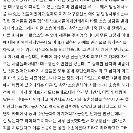
를
대구흥신소
파악할 수 있는것들이며 합법적인 루트로 해서 법정에서도
쓸 수 있는 것들이었어요.​실제로 여기 대구흥신소 에이원 탐정사무소는수
집된 증거들을 업무 협약된 변호사들에게인계하여 바로 소송 상담을 받게
하더라고요.​그래서 이혼 소송이라든가 상간 소송을더욱 편하게 진행하고
다들 원하는 대로승소할 수 있게 해주는 곳이었습니다.​아무튼 그렇게 아내
에 대해 파헤치게되었는데요.​아내가 일하던 카페를 중심으로 증거수집을
하였고, 저는 카페 사장과외도를 의심했습니다.​그런데 제 예상은 빗나갔고
요.​아내의 외도상대는 카페에 자주오던 단골 남자더라고요.​그 카페에 자주
오는 사람들과아내가
대구흥신소
안면을 텄는데, 그 중에한 남자와 바람이
난 것이었어요.​나머지 사람들은 모두 동네 주민인데아내와 그 남자의 외도
를 다 알고있는 사람이었습니다.​저는 정말 기가 막혔고, 아무튼그렇게 동네
에서 바람이 났으니저는 이혼 및 상간 소송을해야만 했습니다.​소송을 하기
전에 아내에게 물어보기라도했는데요.​대체 언제부터인지, 어떻게 바람이
났는지..​아내는 미안하다고 하면서도 사실저와 결혼생활을 하면서 자꾸 좋
아한다는느낌이 들지 않고 형식적인결혼생활 같았다고 합니다.​그러다 우
연히 카페에서 동네 주민들과이야기하다가 돌싱인 남자를 만났는데너무
잘 맞는다고 하더라고요.​아내는 너무 잘못했다면서
대구흥신소
얼마든지
죄를 치루겠다고 이혼 소송이든 상간 소송이든다 하라고 하더라고요.​그러